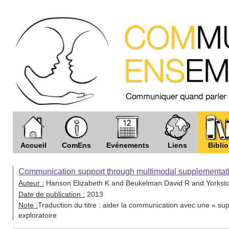
Accueil
ComEns
Evénements
Liens
Biblio
Communication support through multimodal supplementati
Auteur :
Hanson Elizabeth K and Beukelman David R and Yorkst
Date de publication :
2013
Note :
Traduction du titre : aider la communication avec une « su
exploratoire