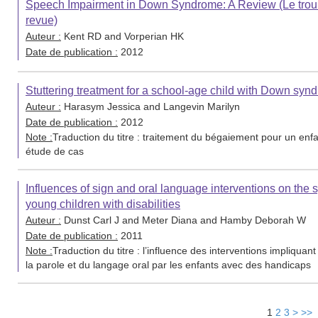
Speech Impairment in Down Syndrome: A Review (Le troubl
revue)
Auteur :
Kent RD and Vorperian HK
Date de publication :
2012
Stuttering treatment for a school-age child with Down synd
Auteur :
Harasym Jessica and Langevin Marilyn
Date de publication :
2012
Note :
Traduction du titre : traitement du bégaiement pour un enfa
étude de cas
Influences of sign and oral language interventions on the
young children with disabilities
Auteur :
Dunst Carl J and Meter Diana and Hamby Deborah W
Date de publication :
2011
Note :
Traduction du titre : l’influence des interventions impliquan
la parole et du langage oral par les enfants avec des handicaps
1
2
3
>
>>