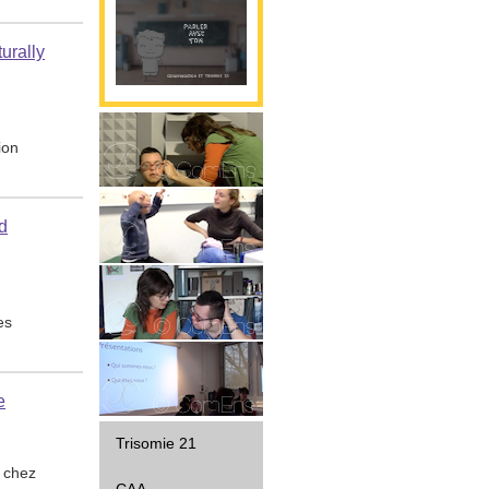
urally
ion
Parole
d
Gestualité
es
Interaction
e
Diffusion
Trisomie 21
e chez
CAA