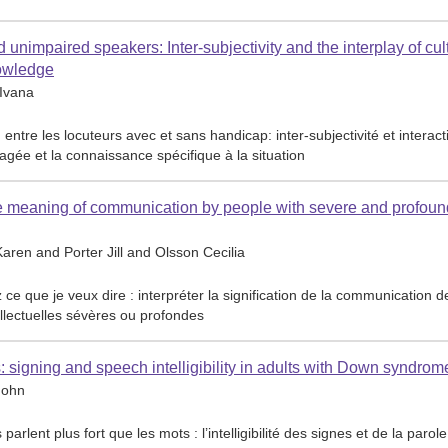
unimpaired speakers: Inter-subjectivity and the interplay of cult
nowledge
Ivana
n entre les locuteurs avec et sans handicap: inter-subjectivité et interact
tagée et la connaissance spécifique à la situation
he meaning of communication by people with severe and profoun
ren and Porter Jill and Olsson Cecilia
 ce que je veux dire : interpréter la signification de la communication d
llectuelles sévères ou profondes
 signing and speech intelligibility in adults with Down syndrom
John
 parlent plus fort que les mots : l’intelligibilité des signes et de la parol