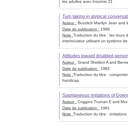
les adultes avec trisomie 21
Turn taking in atypical convers
Auteur :
Buzolich Marilyn Jean and
Date de publication :
1988
Note :
Traduction du titre : les tour
interlocuteur utilisant un système
Attitudes toward disabled persons
Auteur :
Grand Sheldon A and Berni
Date de publication :
1982
Note :
Traduction du titre : comporte
handicap
Spontaneous imitations of Down 
Auteur :
Coggins Truman E and Morr
Date de publication :
1981
Note :
Traduction du titre : imitatio