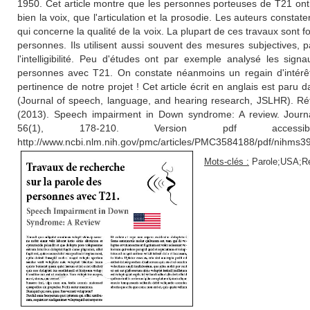
1950. Cet article montre que les personnes porteuses de T21 ont d
bien la voix, que l'articulation et la prosodie. Les auteurs consta
qui concerne la qualité de la voix. La plupart de ces travaux sont
personnes. Ils utilisent aussi souvent des mesures subjectives, p
l'intelligibilité. Peu d'études ont par exemple analysé les sign
personnes avec T21. On constate néanmoins un regain d'intérêt 
pertinence de notre projet ! Cet article écrit en anglais est paru da
(Journal of speech, language, and hearing research, JSLHR). Réf
(2013). Speech impairment in Down syndrome: A review. Journ
56(1), 178-210. Version pdf acce
http://www.ncbi.nlm.nih.gov/pmc/articles/PMC3584188/pdf/nihms3
Mots-clés :
Parole;USA;Re