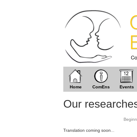
Home
ComEns
Events
Our researche
Beginn
Translation coming soon...