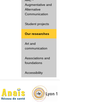
Augmentative and
Alternative
Communication
Student projects
Our researches
Art and
communication
Associations and
foundations
Accessibility