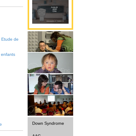
. Etude de
Parole
 enfants
Gestualité
Interaction
Diffusion
Down Syndrome
e
AAC -