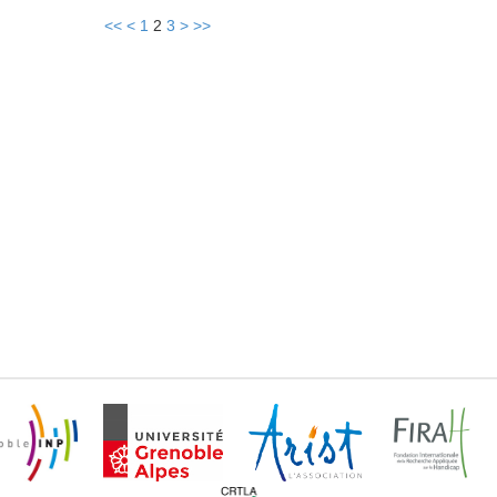
<<
<
1
2
3
>
>>