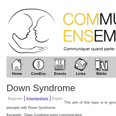
Home
ComEns
Events
Links
Biblio
Down Syndrome
Beginner
Intermediate
Expert
The aim of this topic is to gr
peaople with Down Syndrome.
Keywords :
Down Syndrome;posts;communication