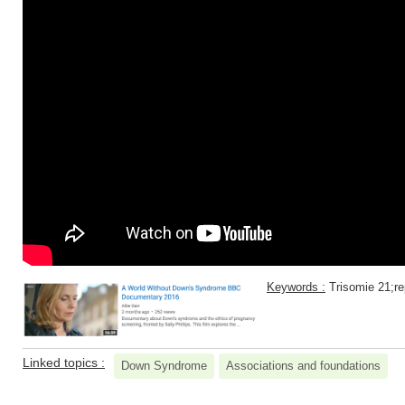
Keywords :
Trisomie 21;re
Linked topics :
Down Syndrome
Associations and foundations