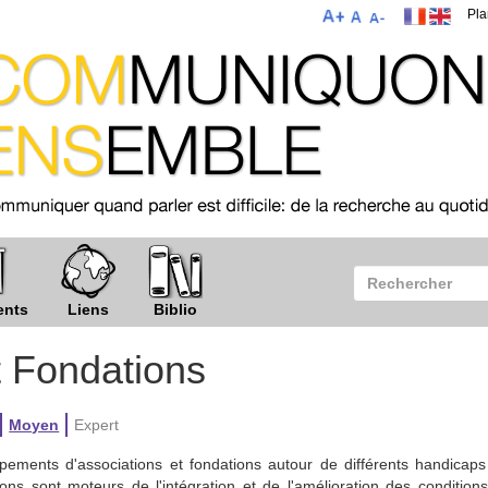
Pla
ents
Liens
Biblio
t Fondations
Moyen
Expert
ements d'associations et fondations autour de différents handicaps
ions sont moteurs de l'intégration et de l'amélioration des condition