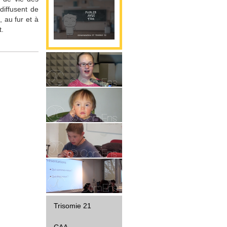
diffusent de
 au fur et à
t.
Parole
Gestualité
Interaction
Diffusion
Trisomie 21
CAA