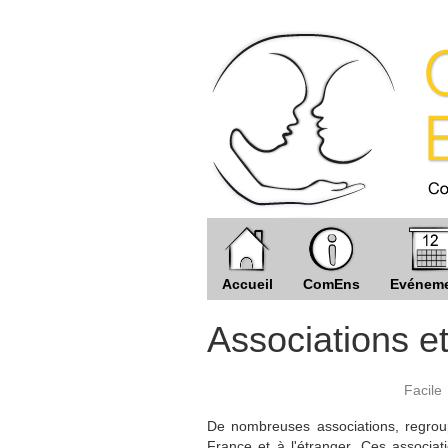
Accueil
ComEns
Evénem
Associations e
Facile
De nombreuses associations, regroup
France et à l'étranger. Ces associat