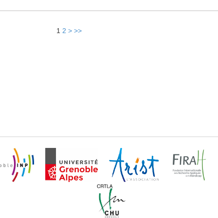
1
2
>
>>