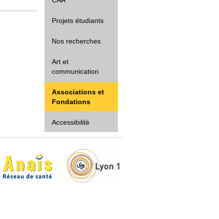
Projets étudiants
Nos recherches
Art et
communication
Associations et
Fondations
Accessibilité