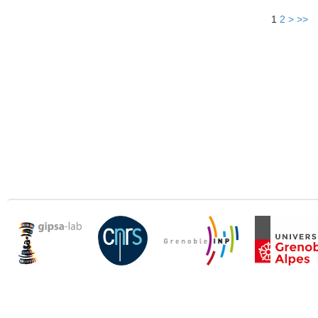
1
2
>
>>