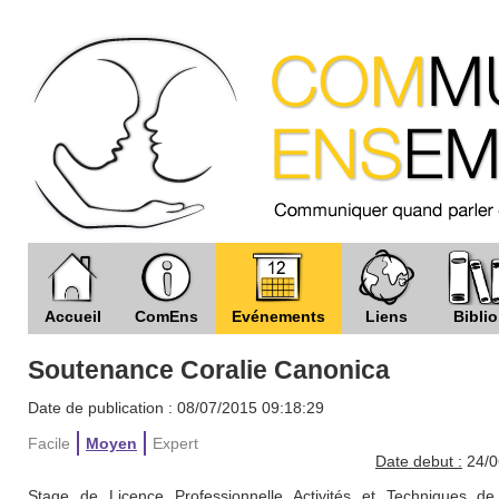
Accueil
ComEns
Evénements
Liens
Biblio
Soutenance Coralie Canonica
Date de publication : 08/07/2015 09:18:29
Facile
Moyen
Expert
Date debut :
24/0
Stage de Licence Professionnelle Activités et Techniques 