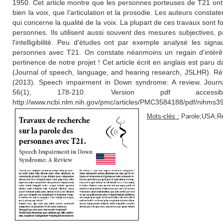
1950. Cet article montre que les personnes porteuses de T21 ont d
bien la voix, que l'articulation et la prosodie. Les auteurs consta
qui concerne la qualité de la voix. La plupart de ces travaux sont
personnes. Ils utilisent aussi souvent des mesures subjectives, p
l'intelligibilité. Peu d'études ont par exemple analysé les sign
personnes avec T21. On constate néanmoins un regain d'intérêt 
pertinence de notre projet ! Cet article écrit en anglais est paru da
(Journal of speech, language, and hearing research, JSLHR). Réf
(2013). Speech impairment in Down syndrome: A review. Journ
56(1), 178-210. Version pdf acce
http://www.ncbi.nlm.nih.gov/pmc/articles/PMC3584188/pdf/nihms3
Mots-clés :
Parole;USA;Re