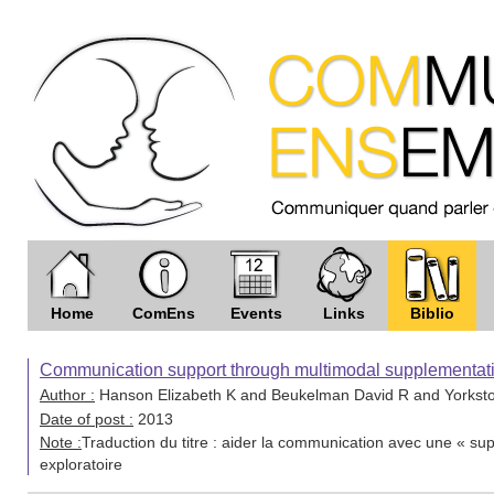
Home
ComEns
Events
Links
Biblio
Communication support through multimodal supplementati
Author :
Hanson Elizabeth K and Beukelman David R and Yorkst
Date of post :
2013
Note :
Traduction du titre : aider la communication avec une « su
exploratoire