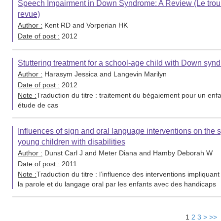
Speech Impairment in Down Syndrome: A Review (Le troubl
revue)
Author :
Kent RD and Vorperian HK
Date of post :
2012
Stuttering treatment for a school-age child with Down synd
Author :
Harasym Jessica and Langevin Marilyn
Date of post :
2012
Note :
Traduction du titre : traitement du bégaiement pour un enfa
étude de cas
Influences of sign and oral language interventions on the
young children with disabilities
Author :
Dunst Carl J and Meter Diana and Hamby Deborah W
Date of post :
2011
Note :
Traduction du titre : l’influence des interventions impliquan
la parole et du langage oral par les enfants avec des handicaps
1
2
3
>
>>